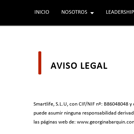
INICIO
NOSOTROS
LEADERSHIP
Saltar
al
contenido
|
AVISO LEGAL
Smartlife, S.L.U, con CIF/NIF nº: B86048048 y
puede asumir ninguna responsabilidad derivada
las páginas web de: www.georginabarquin.co