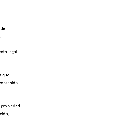
 de
.
ento legal
es que
 contenido
n propiedad
ción,