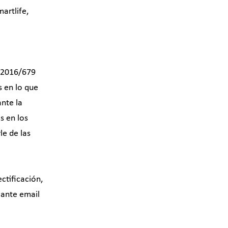
artlife,
) 2016/679
s en lo que
ante la
s en los
le de las
ctificación,
iante email